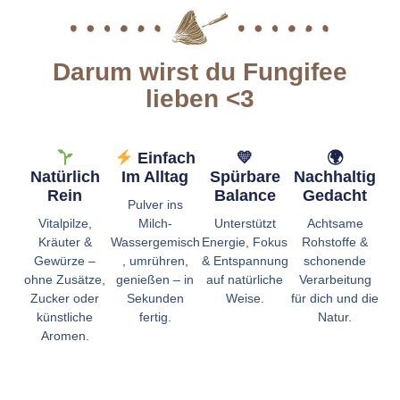
Darum wirst du Fungifee
lieben <3
💛
🌍
Einfach
Spürbare
Nachhaltig
Natürlich
Im Alltag
Balance
Gedacht
Rein
Pulver ins
Unterstützt
Achtsame
Vitalpilze,
Milch-
Energie, Fokus
Rohstoffe &
Kräuter &
Wassergemisch
& Entspannung
schonende
Gewürze –
, umrühren,
auf natürliche
Verarbeitung
ohne Zusätze,
genießen – in
Weise.
für dich und die
Zucker oder
Sekunden
Natur.
künstliche
fertig.
Aromen.