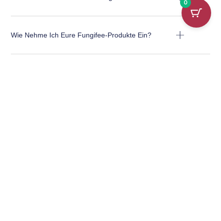
0
Wie Nehme Ich Eure Fungifee-Produkte Ein?​
Warum Schleichende Dosierung?
Ab Wann Kann Ich Eine Wirkung Erwarten?
Wie Fühlt Sich Die Wirkung An?
Gibt Es Nebenwirkungen?